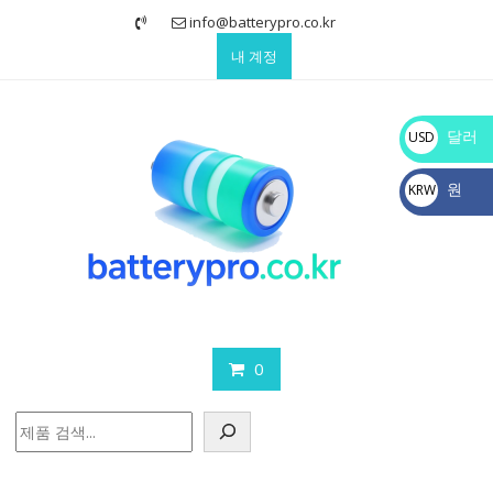
Skip
info@batterypro.co.kr
to
내 계정
content
달러
USD
$
원
KRW
₩
0
검
색