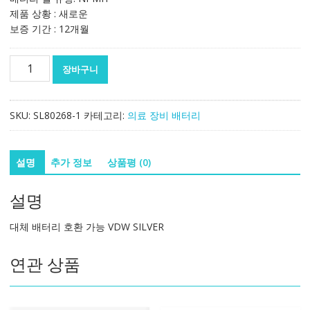
제품 상황 : 새로운
보증 기간 : 12개월
대
장바구니
체
배
터
SKU:
SL80268-1
카테고리:
의료 장비 배터리
리
호
환
설명
추가 정보
상품평 (0)
가
능
설명
VDW
SILVER
대체 배터리 호환 가능 VDW SILVER
수
량
연관 상품