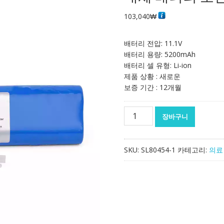
103,040
₩
배터리 전압: 11.1V
배터리 용량: 5200mAh
배터리 셀 유형: Li-ion
제품 상황 : 새로운
보증 기간 : 12개월
대
장바구니
체
배
터
SKU:
SL80454-1
카테고리:
의료
리
호
환
가
능
Veryark
TCI-