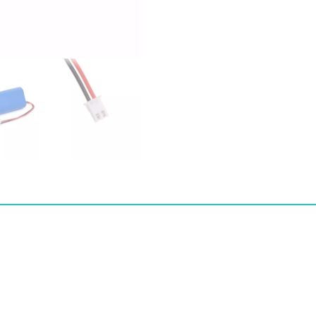
IV-
B
TCI-
IV
수
량