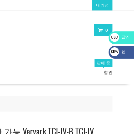
내 계정
0
달러
USD
$
원
KRW
₩
판매 중
할인
eryark TCI-IV-B TCI-IV