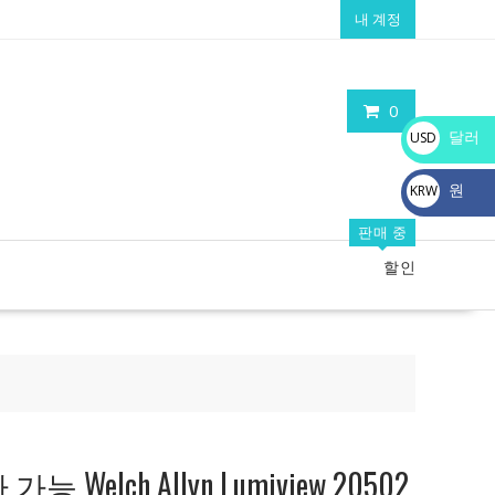
내 계정
0
달러
USD
$
원
KRW
₩
판매 중
할인
Welch Allyn Lumiview 20502