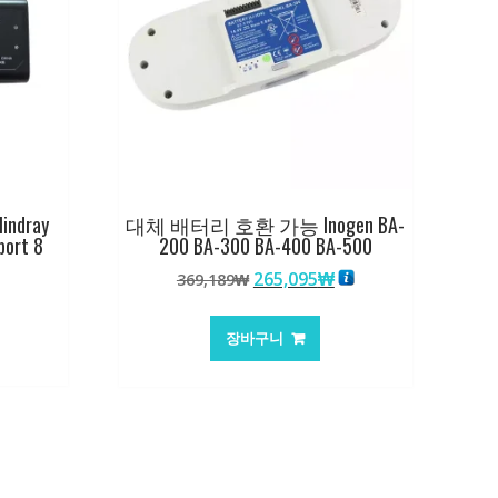
dray
대체 배터리 호환 가능 Inogen BA-
port 8
200 BA-300 BA-400 BA-500
원
현
265,095
₩
369,189
₩
래
재
가
가
장바구니
격:
격:
369,189₩
265,095₩