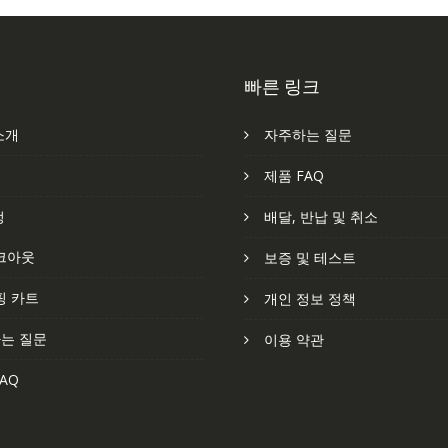
빠른 링크
소개
자주하는 질문
처
제품 FAQ
정
배달, 반납 및 취소
크아웃
보증 및 테스트
핑 카트
개인 정보 정책
는 질문
이용 약관
AQ