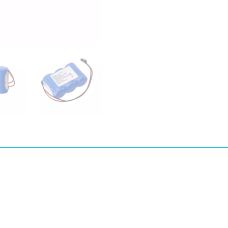
Welch
Allyn
Lumiview
20502
72250
수
량