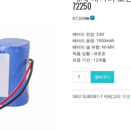
72250
67,509
₩
배터리 전압: 3.6V
배터리 용량: 1900mAh
배터리 셀 유형: NI-MH
제품 상황 : 새로운
보증 기간 : 12개월
대
장바구니
체
배
터
SKU:
SL80361-1
카테고리:
의료
리
호
환
가
능