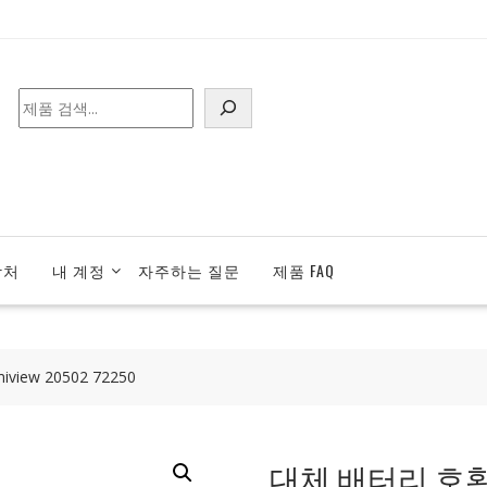
검
색
락처
내 계정
자주하는 질문
제품 FAQ
view 20502 72250
대체 배터리 호환 가능 