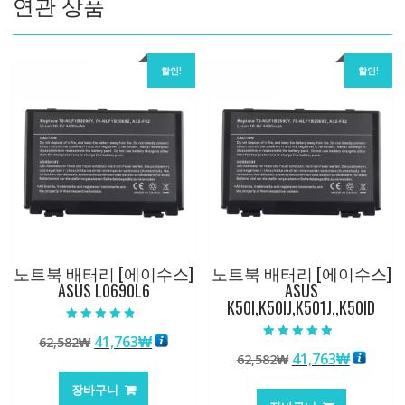
연관 상품
할인!
할인!
노트북 배터리 [에이수스]
노트북 배터리 [에이수스]
ASUS L0690L6
ASUS
K50I,K50IJ,K501J,,K50ID
5 중에서
원
현
41,763
₩
62,582
₩
4.50
5 중에서
로 평가됨
원
현
41,763
₩
래
재
62,582
₩
5.00
로 평가됨
래
재
가
가
장바구니
가
가
격:
격: