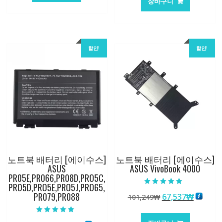
장바구니
격:
격:
62,582₩
41,763₩
62,582₩
41,763
할인!
할인!
노트북 배터리 [에이수스]
노트북 배터리 [에이수스]
ASUS
ASUS VivoBook 4000
PR05E,PR066,PR08D,PRO5C,
PRO5D,PRO5E,PRO5J,PRO65,
5 중에서
PR079,PR088
원
현
67,537
₩
101,249
₩
5.00
로 평가됨
래
재
가
가
5 중에서