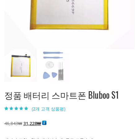
정품 배터리 스마트폰 Bluboo S1
(
2
개 고객 상품평)
5.00
2
개 고객 평
가를 기준으로
5점 만점에
점
원
현
46,843
₩
31,228
₩
으로 평가됨
래
재
가
가