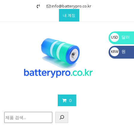
Skip
info@batterypro.co.kr
to
내 계정
content
달러
USD
$
원
KRW
₩
0
검
색