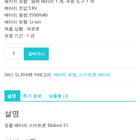
패키지 포함 : 원래 배터리 1 개, 무료 도구 1 개
격:
격:
배터리 전압:3.8V
46,843₩
31,228₩
배터리 용량:3500mAh
배터리 유형: Li-ion
제품 상황 : 새로운
보증 기간 : 1 년
정
장바구니
품
배
터
SKU:
SL30438
카테고리:
배터리 유형
,
스마트폰 배터리
리
스
마
설명
추가 정보
상품평 (2)
트
폰
설명
Bluboo
S1
정품 배터리 스마트폰 Bluboo S1
수
량