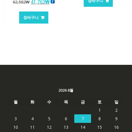
장바구니
원
현
41,763
₩
62,582
₩
5.00
격:
격:
로 평가됨
래
재
101,249₩
67,537
가
가
장바구니
격:
격:
62,582₩
41,763₩
2026 8월
월
화
수
목
금
토
일
1
2
3
4
5
6
7
8
9
10
11
12
13
14
15
16