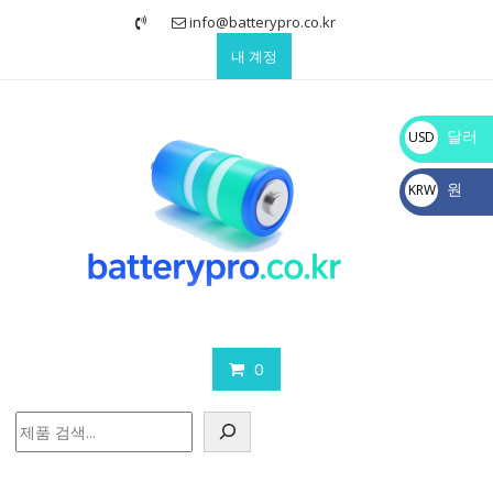
Skip
info@batterypro.co.kr
to
내 계정
content
달러
USD
$
원
KRW
₩
0
검
색