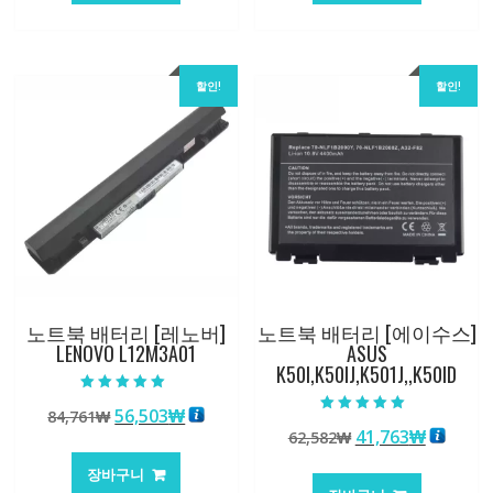
101,249₩
67,537₩
62,582₩
41,763
할인!
할인!
노트북 배터리 [레노버]
노트북 배터리 [에이수스]
LENOVO L12M3A01
ASUS
K50I,K50IJ,K501J,,K50ID
5 중에서
원
현
56,503
₩
84,761
₩
5.00
5 중에서
로 평가됨
원
현
41,763
₩
래
재
62,582
₩
5.00
로 평가됨
래
재
가
가
장바구니
가
가
격:
격: