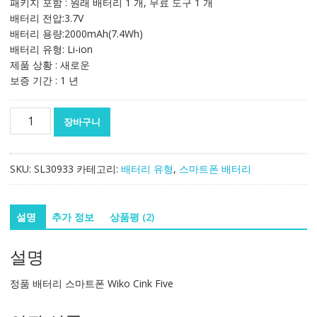
패키지 포함 : 원래 배터리 1 개, 무료 도구 1 개
격:
격:
배터리 전압:3.7V
32,589₩
21,693₩
배터리 용량:2000mAh(7.4Wh)
배터리 유형: Li-ion
제품 상황 : 새로운
보증 기간 : 1 년
정
장바구니
품
배
터
SKU:
SL30933
카테고리:
배터리 유형
,
스마트폰 배터리
리
스
마
설명
추가 정보
상품평 (2)
트
폰
설명
Wiko
Cink
정품 배터리 스마트폰 Wiko Cink Five
Five
수
량