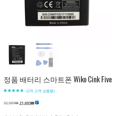
정품 배터리 스마트폰 Wiko Cink Five
(
2
개 고객 상품평)
4.50
2
개 고객
평가를 기준
으로 5점 만
원
현
32,589
₩
21,693
₩
점에
점으로
평가됨
래
재
가
가