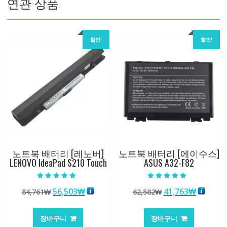
연관 상품
할인!
할인!
노트북 배터리 [레노버]
노트북 배터리 [에이수스]
LENOVO IdeaPad S210 Touch
ASUS A32-F82
5 중에서
5 중에서
원
현
원
현
56,503
₩
41,763
₩
84,761
₩
62,582
₩
5.00
5.00
로 평가됨
로 평가됨
래
재
래
재
가
가
가
가
장바구니
장바구니
격:
격:
격:
격: