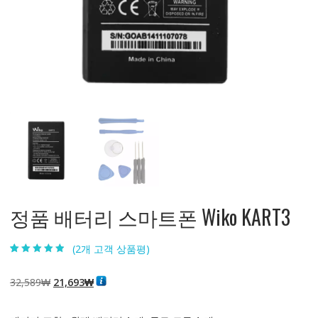
정품 배터리 스마트폰 Wiko KART3
(
2
개 고객 상품평)
4.50
2
개 고객
평가를 기준
으로 5점 만
원
현
32,589
₩
21,693
₩
점에
점으로
평가됨
래
재
가
가