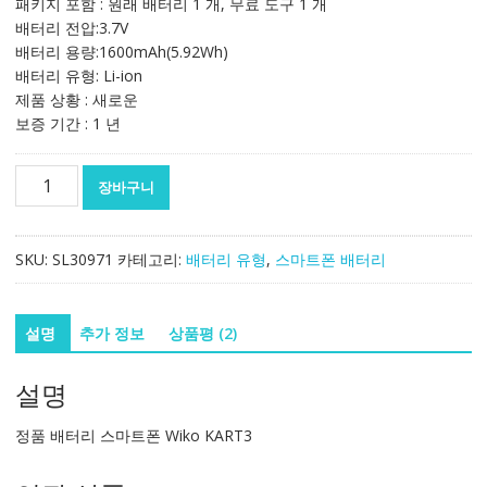
패키지 포함 : 원래 배터리 1 개, 무료 도구 1 개
격:
격:
배터리 전압:3.7V
32,589₩
21,693₩
배터리 용량:1600mAh(5.92Wh)
배터리 유형: Li-ion
제품 상황 : 새로운
보증 기간 : 1 년
정
장바구니
품
배
터
SKU:
SL30971
카테고리:
배터리 유형
,
스마트폰 배터리
리
스
마
설명
추가 정보
상품평 (2)
트
폰
설명
Wiko
KART3
정품 배터리 스마트폰 Wiko KART3
수
량