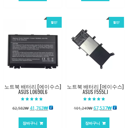
84,761₩
56,503₩
62,582₩
41,763
할인!
할인!
노트북 배터리 [에이수스]
노트북 배터리 [에이수스]
ASUS L0690L6
ASUS F555LJ
5 중에서
5 중에서
원
현
원
현
41,763
₩
67,537
₩
62,582
₩
101,249
₩
4.50
5.00
로 평가됨
로 평가됨
래
재
래
재
가
가
가
가
장바구니
장바구니
격:
격:
격:
격: