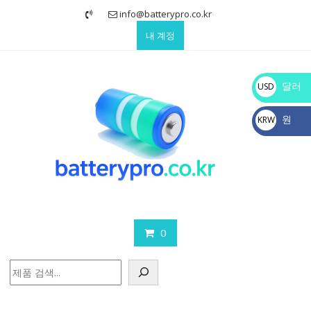
Skip
info@batterypro.co.kr
to
내 계정
content
달러
USD
$
원
KRW
₩
0
검
색