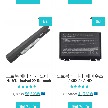
격:
격:
격:
격:
101,249₩
67,537₩
84,761₩
56,503
할인!
할인!
노트북 배터리 [레노버]
노트북 배터리 [에이수스]
LENOVO IdeaPad S215 Touch
ASUS A32-F82
5 중에서
5 중에서
원
현
원
현
56,503
₩
41,763
₩
84,761
₩
62,582
₩
4.50
5.00
로 평가됨
로 평가됨
래
재
래
재
가
가
가
가
장바구니
장바구니