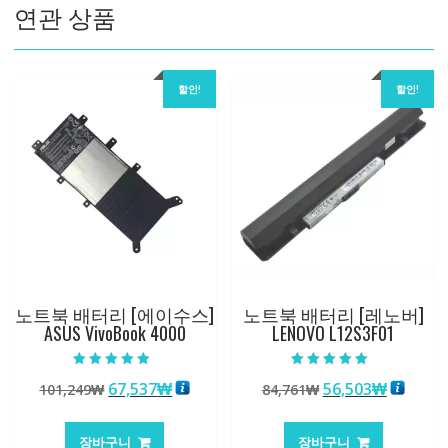
연관 상품
Plus
Pro
수
량
할인!
할인!
노트북 배터리 [에이수스]
노트북 배터리 [레노버]
ASUS VivoBook 4000
LENOVO L12S3F01
5 중에서
5 중에서
원
현
원
현
67,537
₩
56,503
₩
101,249
₩
84,761
₩
5.00
5.00
로 평가됨
로 평가됨
래
재
래
재
가
가
가
가
장바구니
장바구니