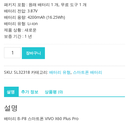
패키지 포함 : 원래 배터리 1 개, 무료 도구 1 개
배터리 전압: 3.87V
배터리 용량: 4200mAh (16.25Wh)
배터리 유형: Li-ion
제품 상황 : 새로운
보증 기간 : 1 년
정
장바구니
품
배
터
SKU:
SL32318
카테고리:
배터리 유형
,
스마트폰 배터리
리
B-
P8
설명
추가 정보
상품평 (0)
스
마
설명
트
폰
배터리 B-P8 스마트폰 VIVO X60 Plus Pro
VIVO
X60