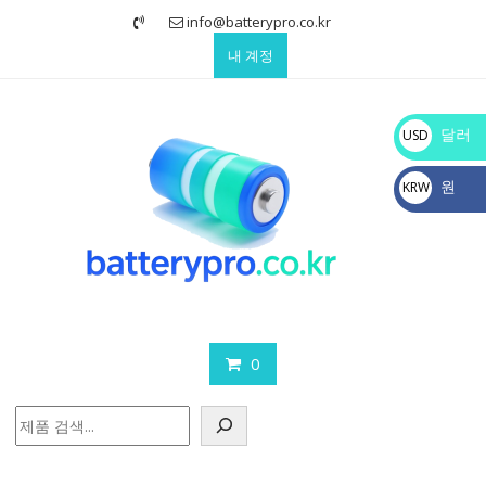
Skip
info@batterypro.co.kr
to
내 계정
content
달러
USD
$
원
KRW
₩
0
검
색