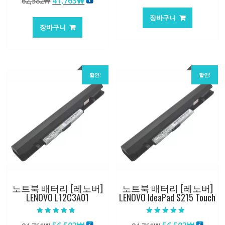
원
현
41,763
₩
62,582
₩
래
재
로 평가됨
래
재
가
가
장바구니
가
가
격:
격:
장바구니
격:
격:
84,761₩
56,503
62,582₩
41,763₩
할인!
할인!
노트북 배터리 [레노버]
노트북 배터리 [레노버]
LENOVO L12C3A01
LENOVO IdeaPad S215 Touch
5 중에서
5 중에서
4.50
4.50