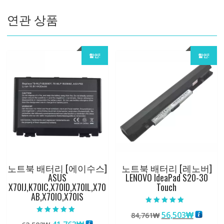
IQOO
연관 상품
Neo
7/IQOO
Neo
7SE
할인!
할인!
수
량
노트북 배터리 [에이수스]
노트북 배터리 [레노버]
ASUS
LENOVO IdeaPad S20-30
X70IJ,K70IC,X70ID,X70IL,X70
Touch
AB,X70IO,X70IS
5 중에서
원
현
56,503
₩
84,761
₩
5.00
5 중에서
로 평가됨
5.00