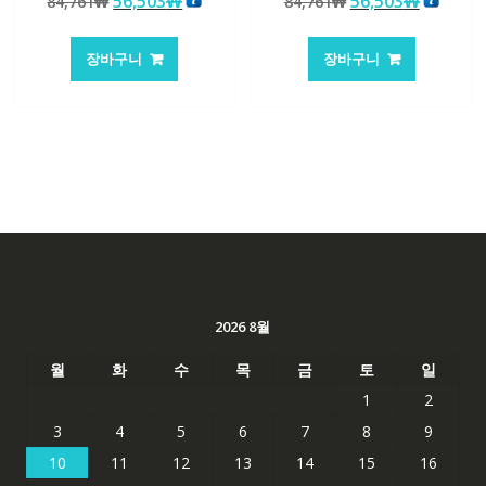
원
현
원
현
56,503
₩
56,503
₩
84,761
₩
84,761
₩
로 평가됨
로 평가됨
래
재
래
재
가
가
가
가
장바구니
장바구니
격:
격:
격:
격:
84,761₩
56,503₩
84,761₩
56,503
2026 8월
월
화
수
목
금
토
일
1
2
3
4
5
6
7
8
9
10
11
12
13
14
15
16