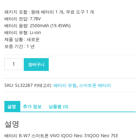
패키지 포함 : 원래 배터리 1 개, 무료 도구 1 개
배터리 전압: 7.78V
배터리 용량: 2500mAh (19.45Wh)
배터리 유형: Li-ion
제품 상황 : 새로운
보증 기간 : 1 년
정
장바구니
품
배
터
SKU:
SL32287
카테고리:
배터리 유형
,
스마트폰 배터리
리
B-
W7
설명
추가 정보
상품평 (0)
스
마
설명
트
폰
배터리 B-W7 스마트폰 VIVO IQOO Neo 7/IQOO Neo 7SE
VIVO