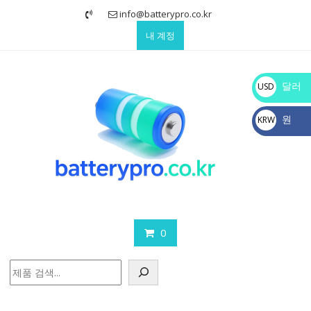
Skip
info@batterypro.co.kr
to
내 계정
content
달러
USD
$
원
KRW
₩
0
검
색