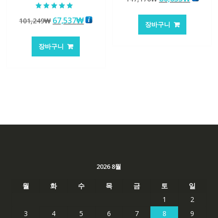
래
재
5 중에서
가
가
원
현
67,537
₩
101,249
₩
5.00
장바구니
로 평가됨
격:
격:
래
재
147,176₩
86,635
가
가
장바구니
격:
격:
101,249₩
67,537₩
2026 8월
월
화
수
목
금
토
일
1
2
3
4
5
6
7
8
9