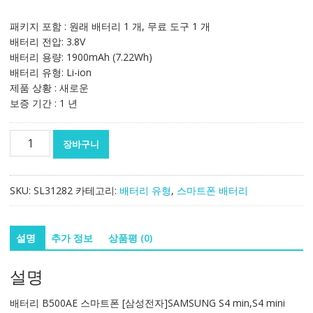
패키지 포함 : 원래 배터리 1 개, 무료 도구 1 개
배터리 전압: 3.8V
배터리 용량: 1900mAh (7.22Wh)
배터리 유형: Li-ion
제품 상황 : 새로운
보증 기간 : 1 년
정
장바구니
품
배
터
SKU:
SL31282
카테고리:
배터리 유형
,
스마트폰 배터리
리
B500AE
스
설명
추가 정보
상품평 (0)
마
트
설명
폰
[삼
배터리 B500AE 스마트폰 [삼성전자]SAMSUNG S4 min,S4 mini
성