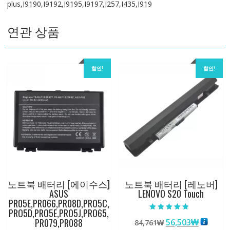
plus,I9190,I9192,I9195,I9197,I257,I435,I919
전
자]SAMSUNG
연관 상품
S4
mini,S4
mini
plus
할인!
할인!
수
량
노트북 배터리 [에이수스]
노트북 배터리 [레노버]
ASUS
LENOVO S20 Touch
PR05E,PR066,PR08D,PRO5C,
PRO5D,PRO5E,PRO5J,PRO65,
5 중에서
PR079,PR088
원
현
56,503
₩
84,761
₩
4.50
로 평가됨