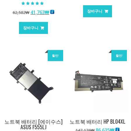
래
재
가
가
5 중에서
장바구니
원
현
41,763
₩
62,582
₩
5.00
격:
격:
로 평가됨
래
재
84,761₩
56,503
가
가
장바구니
격:
격:
62,582₩
41,763₩
할인!
할인!
노트북 배터리 [에이수스]
노트북 배터리 HP BL04XL
ASUS F555LJ
원
현
86,635
₩
147,176
₩