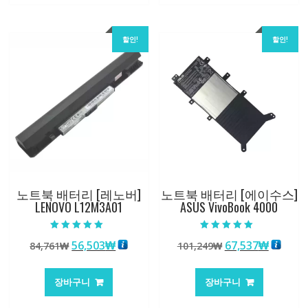
할인!
할인!
노트북 배터리 [레노버]
노트북 배터리 [에이수스]
LENOVO L12M3A01
ASUS VivoBook 4000
5 중에서
5 중에서
원
현
원
현
56,503
₩
67,537
₩
84,761
₩
101,249
₩
5.00
5.00
로 평가됨
로 평가됨
래
재
래
재
가
가
가
가
장바구니
장바구니
격:
격:
격:
격:
84,761₩
56,503₩
101,249₩
67,537