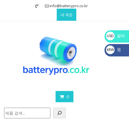
Skip
info@batterypro.co.kr
to
내 계정
content
달러
USD
$
원
KRW
₩
0
검
색