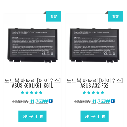
할인!
할인!
노트북 배터리 [에이수스]
노트북 배터리 [에이수스]
ASUS K601,K61I,K61L
ASUS A32-F52
5 중에서
5 중에서
원
현
원
현
41,763
₩
41,763
₩
62,582
₩
62,582
₩
4.50
5.00
로 평가됨
로 평가됨
래
재
래
재
가
가
가
가
장바구니
장바구니
격:
격:
격:
격:
62,582₩
41,763₩
62,582₩
41,763