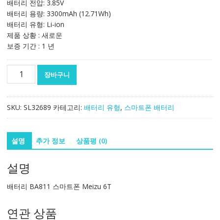
배터리 전압: 3.85V
배터리 용량: 3300mAh (12.71Wh)
배터리 유형: Li-ion
제품 상황 : 새로운
보증 기간 : 1 년
정
장바구니
품
배
터
SKU:
SL32689
카테고리:
배터리 유형
,
스마트폰 배터리
리
BA811
스
설명
추가 정보
상품평 (0)
마
트
설명
폰
Meizu
배터리 BA811 스마트폰 Meizu 6T
6T
수
연관 상품
량