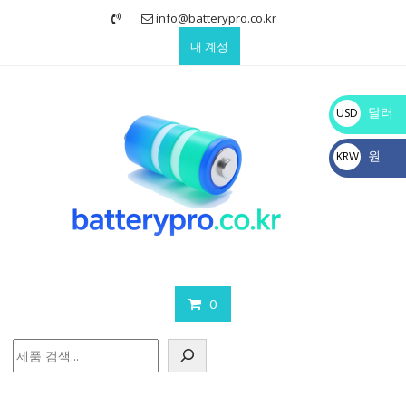
Skip
info@batterypro.co.kr
to
내 계정
content
달러
USD
$
원
KRW
₩
0
검
색