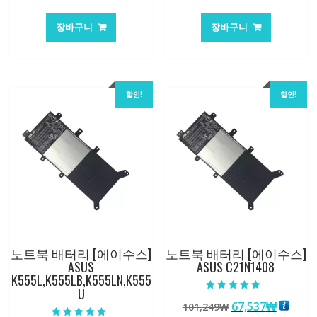
래
재
래
재
가
가
가
가
장바구니
장바구니
격:
격:
격:
격:
101,249₩
67,537₩
105,205₩
70,146
할인!
할인!
노트북 배터리 [에이수스]
노트북 배터리 [에이수스]
ASUS
ASUS C21N1408
K555L,K555LB,K555LN,K555
U
5 중에서
원
현
67,537
₩
101,249
₩
4.50
로 평가됨