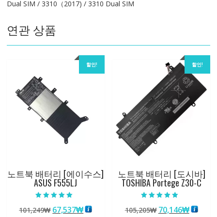
Dual SIM / 3310（2017) / 3310 Dual SIM
225
/
연관 상품
230
/
3310（2017)
수
할인!
할인!
량
노트북 배터리 [에이수스]
노트북 배터리 [도시바]
ASUS F555LJ
TOSHIBA Portege Z30-C
5 중에서
5 중에서
원
현
원
현
67,537
₩
70,146
₩
101,249
₩
105,205
₩
5.00
5.00
로 평가됨
로 평가됨