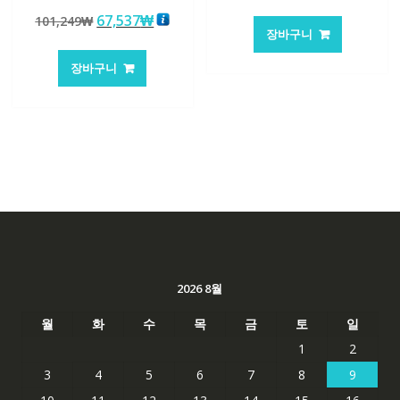
래
재
5 중에서
원
현
67,537
₩
101,249
₩
5.00
가
가
로 평가됨
장바구니
래
재
격:
격:
가
가
101,249₩
67,537
장바구니
격:
격:
101,249₩
67,537₩
2026 8월
월
화
수
목
금
토
일
1
2
3
4
5
6
7
8
9