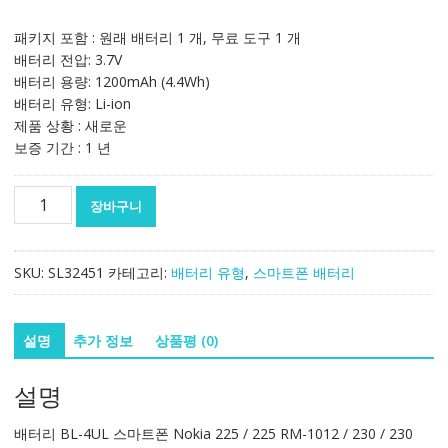
패키지 포함 : 원래 배터리 1 개, 무료 도구 1 개
배터리 전압: 3.7V
배터리 용량: 1200mAh (4.4Wh)
배터리 유형: Li-ion
제품 상황 : 새로운
보증 기간 : 1 년
정
장바구니
품
배
터
SKU:
SL32451
카테고리:
배터리 유형
,
스마트폰 배터리
리
BL-
4UL
설명
추가 정보
상품평 (0)
스
마
설명
트
폰
배터리 BL-4UL 스마트폰 Nokia 225 / 225 RM-1012 / 230 / 230
Nokia