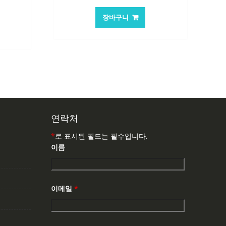
래
재
가
가
장바구니
격:
격:
:
84,761₩
56,503₩
,763₩
연락처
*
로 표시된 필드는 필수입니다.
이름
이메일
*