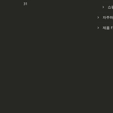
31
쇼
자주하
제품 F