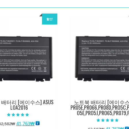
할인!
배터리 [에이수스] ASUS
노트북 배터리 [에이수스] 
LOA2016
PR05E,PR066,PR08D,PRO5C,
O5E,PRO5J,PRO65,PR079,
5 중에서
원
현
41,763
₩
62,582
₩
5.00
5 중에서
로 평가됨
원
현
5.00