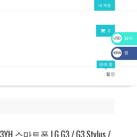
내 계정
0
달러
USD
$
원
KRW
₩
판매 중
할인
H 스마트폰 LG G3 / G3 Stylus /