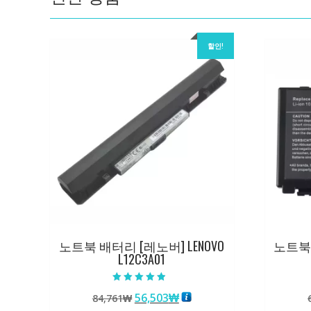
할인!
노트북 배터리 [레노버] LENOVO
노트북 
L12C3A01
5 중에서
원
현
56,503
₩
84,761
₩
4.50
로 평가됨