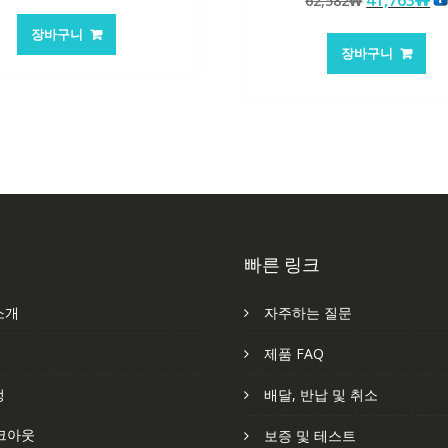
41,763
₩
래
재
62,582
₩
로 평가됨
래
재
가
가
장바구니
가
가
격:
격:
장바구니
격:
격
62,582₩
41,763₩
62,582₩
41
빠른 링크
소개
자주하는 질문
처
제품 FAQ
정
배달, 반납 및 취소
크아웃
보증 및 테스트