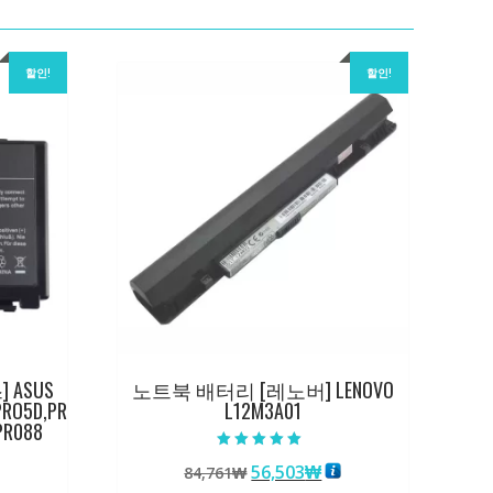
할인!
할인!
ASUS
노트북 배터리 [레노버] LENOVO
PRO5D,PR
L12M3A01
PR088
5 중에서
원
현
56,503
₩
84,761
₩
5.00
로 평가됨