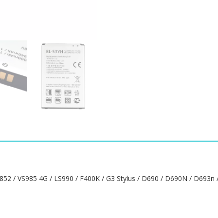
마
트
폰
LG
G3
/
G3
Stylus
/
G3
Dual-
LTE
/
G3
LTE-
A
/
 VS985 4G / LS990 / F400K / G3 Stylus / D690 / D690N / D693n / 
G3
Prime
수
량