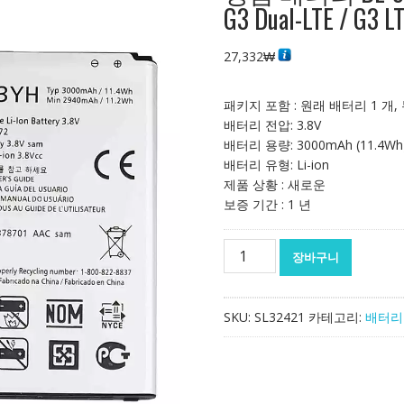
G3 Dual-LTE / G3 L
27,332
₩
패키지 포함 : 원래 배터리 1 개,
배터리 전압: 3.8V
배터리 용량: 3000mAh (11.4Wh
배터리 유형: Li-ion
제품 상황 : 새로운
보증 기간 : 1 년
정
장바구니
품
배
터
SKU:
SL32421
카테고리:
배터리
리
BL-
53YH
스