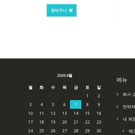
래
재
가
가
장바구니
격:
격:
84,761₩
56,503₩
2026 8월
메뉴
월
화
수
목
금
토
일
회사 
1
2
3
4
5
6
7
8
9
연락
10
11
12
13
14
15
16
내 계
17
18
19
20
21
22
23
24
25
26
27
28
29
30
체