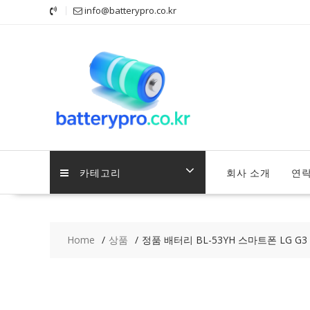
Skip
info@batterypro.co.kr
to
content
카테고리
회사 소개
연
Home
상품
정품 배터리 BL-53YH 스마트폰 LG G3 / G3 S