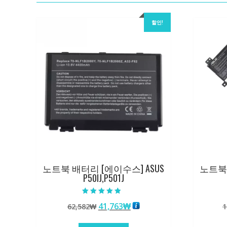
할인!
노트북 배터리 [에이수스] ASUS
노트북 
P50IJ,P501J
5 중에서
원
현
41,763
₩
62,582
₩
1
4.50
로 평가됨
래
재