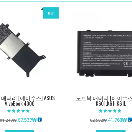
수
량
할인!
배터리 [에이수스] ASUS
노트북 배터리 [에이수스] 
VivoBook 4000
K601,K61I,K61L
5 중에서
5 중에서
원
현
원
현
67,537
₩
41,763
₩
01,249
₩
62,582
₩
5.00
4.50
로 평가됨
로 평가됨
래
재
래
재