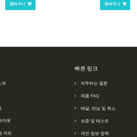
가
가
가
가
장바구니
장바구니
격:
격:
격:
격
101,249₩
67,537₩
62,582₩
41
빠른 링크
소개
자주하는 질문
처
제품 FAQ
정
배달, 반납 및 취소
크아웃
보증 및 테스트
핑 카트
개인 정보 정책