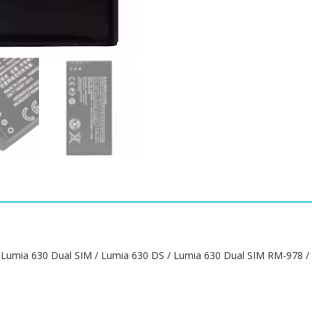
마
트
폰
Nokia
Lumia
630
/
Lumia
638
/
Lumia
635
/
RM-
974
/
RM-
ia 630 Dual SIM / Lumia 630 DS / Lumia 630 Dual SIM RM-978 / L
975
/
RM-
1010