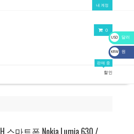
내 계정
0
달러
USD
$
원
KRW
₩
판매 중
할인
스마트폰 Nokia Lumia 630 /