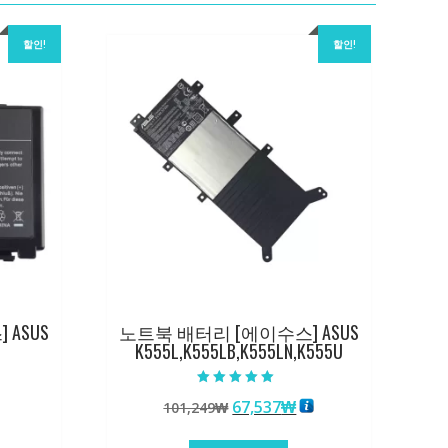
할인!
할인!
ASUS
노트북 배터리 [에이수스] ASUS
K555L,K555LB,K555LN,K555U
5 중에서
원
현
67,537
₩
101,249
₩
5.00
로 평가됨
래
재