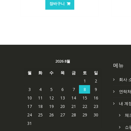
가
가
장바구니
격:
격:
62,582₩
41,763₩
2026 8월
메뉴
월
화
수
목
금
토
일
회사 
1
2
3
4
5
6
7
8
9
연락
10
11
12
13
14
15
16
내 계
17
18
19
20
21
22
23
24
25
26
27
28
29
30
체
31
쇼