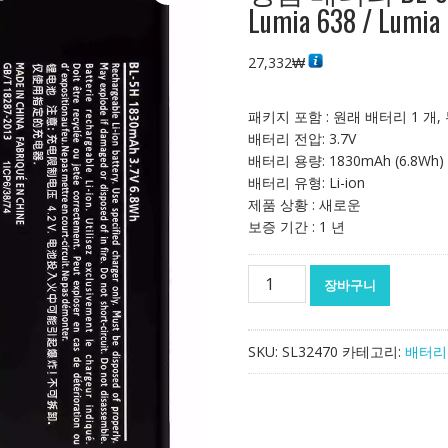
Lumia 638 / Lumia
27,332
₩
패키지 포함 : 원래 배터리 1 개,
배터리 전압: 3.7V
배터리 용량: 1830mAh (6.8Wh)
배터리 유형: Li-ion
제품 상황 : 새로운
보증 기간 : 1 년
정
장바구니
품
배
터
SKU:
SL32470
카테고리:
배터리
리
BL-
5H
스