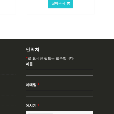
가
가
장바구니
:
격:
격:
,763₩
101,249₩
67,537₩
연락처
*
로 표시된 필드는 필수입니다.
이름
이메일
*
메시지
*