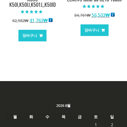
K50I,K50IJ,K501J,,K50ID
5 중에서
원
현
56,503
₩
84,761
₩
5.00
5 중에서
로 평가됨
원
현
41,763
₩
62,582
₩
래
재
5.00
로 평가됨
래
재
가
가
장바구니
가
가
격:
격:
장바구니
격:
격:
84,761₩
56,503
62,582₩
41,763₩
2026 8월
월
화
수
목
금
토
일
1
2