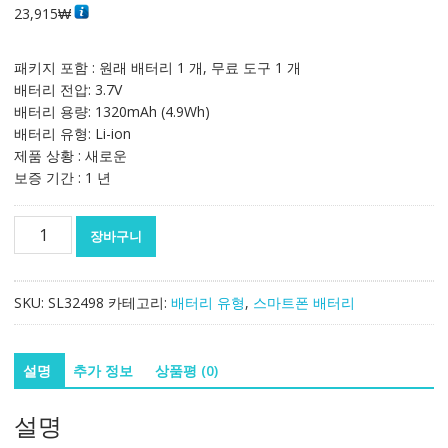
23,915
₩
패키지 포함 : 원래 배터리 1 개, 무료 도구 1 개
배터리 전압: 3.7V
배터리 용량: 1320mAh (4.9Wh)
배터리 유형: Li-ion
제품 상황 : 새로운
보증 기간 : 1 년
정
장바구니
품
배
터
SKU:
SL32498
카테고리:
배터리 유형
,
스마트폰 배터리
리
BL-
5J
설명
추가 정보
상품평 (0)
스
마
설명
트
폰