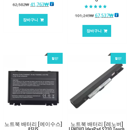
5 중에서
원
현
41,763
₩
62,582
₩
4.50
로 평가됨
래
재
5 중에서
원
현
67,537
₩
101,249
₩
5.00
가
가
로 평가됨
장바구니
래
재
격:
격:
가
가
62,582₩
41,763₩
장바구니
격:
격:
101,249₩
67,537
할인!
할인!
노트북 배터리 [에이수스]
노트북 배터리 [레노버]
ASUS
LENOVO IdeaPad S210 Touch