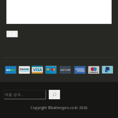
검
색
Copyright ©batterypro.co.kr 2026