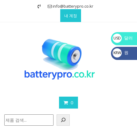
Skip
info@batterypro.co.kr
to
내 계정
content
달러
USD
$
원
KRW
₩
0
검
색