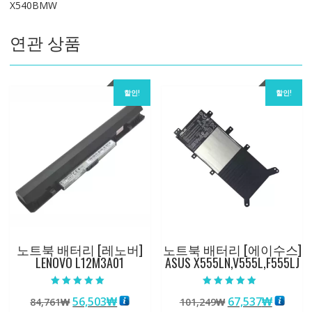
X540BMW
K50S
수
연관 상품
량
할인!
할인!
노트북 배터리 [레노버]
노트북 배터리 [에이수스]
LENOVO L12M3A01
ASUS X555LN,V555L,F555LJ
5 중에서
5 중에서
원
현
원
현
56,503
₩
67,537
₩
84,761
₩
101,249
₩
5.00
5.00
로 평가됨
로 평가됨