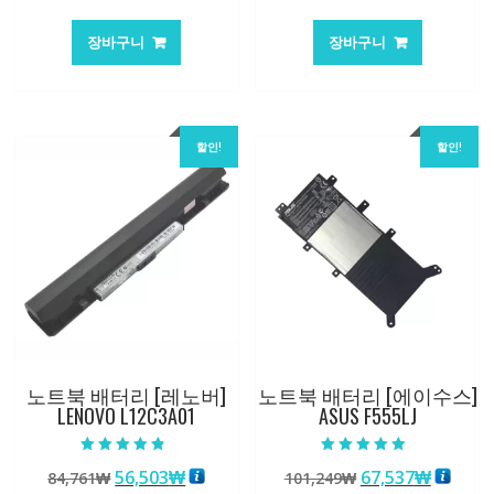
래
재
래
재
가
가
가
가
장바구니
장바구니
격:
격:
격:
격:
84,761₩
56,503₩
101,249₩
67,537
할인!
할인!
노트북 배터리 [레노버]
노트북 배터리 [에이수스]
LENOVO L12C3A01
ASUS F555LJ
5 중에서
5 중에서
원
현
원
현
56,503
₩
67,537
₩
84,761
₩
101,249
₩
4.50
5.00
로 평가됨
로 평가됨