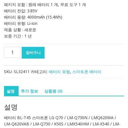
패키지 포함 : 원래 배터리 1 개, 무료 도구 1 개
배터리 전압: 3.85V
배터리 용량: 4000mAh (15.4Wh)
배터리 유형: Li-ion
제품 상황 : 새로운
보증 기간 : 1 년
정
장바구니
품
배
터
SKU:
SL32411
카테고리:
배터리 유형
,
스마트폰 배터리
리
BL-
T45
설명
추가 정보
상품평 (0)
스
마
설명
트
폰
배터리 BL-T45 스마트폰 LG Q70 / LM-Q730N / LMQ620WA /
LG
LM-Q620VAB / LM-Q730 / K50S / LMX540HM / LM-X540 / LM-
Q70