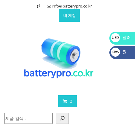
Skip
info@batterypro.co.kr
to
내 계정
content
달러
USD
$
원
KRW
₩
0
검
색