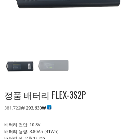
정품 배터리 FLEX-3S2P
원
현
381,722
₩
293,630
₩
래
재
가
가
배터리 전압: 10.8V
격:
격:
배터리 용량: 3.80Ah (41Wh)
381,722₩
293,630₩
배터리 셀 유형:Li-ion