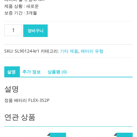
제품 상황 : 새로운
보증 기간 : 3개월
정
장바구니
품
배
터
SKU:
SL90124-kr1
카테고리:
기타 제품
,
배터리 유형
리
FLEX-
3S2P
설명
추가 정보
상품평 (0)
수
량
설명
정품 배터리 FLEX-3S2P
연관 상품