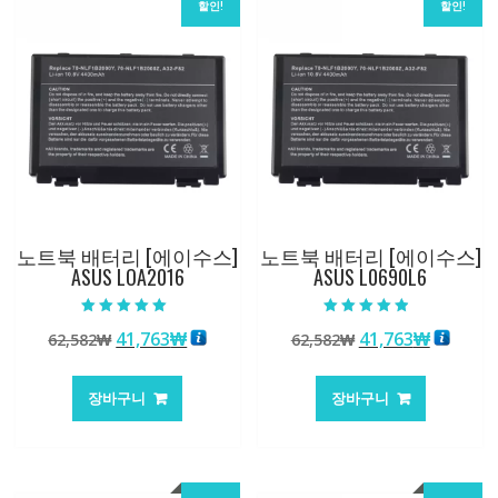
할인!
할인!
노트북 배터리 [에이수스]
노트북 배터리 [에이수스]
ASUS LOA2016
ASUS L0690L6
5 중에서
5 중에서
원
현
원
현
41,763
₩
41,763
₩
62,582
₩
62,582
₩
5.00
4.50
로 평가됨
로 평가됨
래
재
래
재
가
가
가
가
장바구니
장바구니
격:
격:
격:
격:
62,582₩
41,763₩
62,582₩
41,763