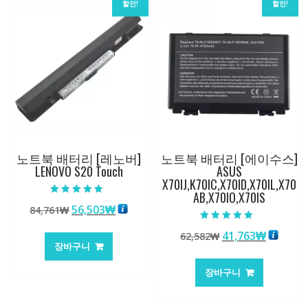
할인!
할인!
노트북 배터리 [레노버]
노트북 배터리 [에이수스]
LENOVO S20 Touch
ASUS
X70IJ,K70IC,X70ID,X70IL,X70
AB,X70IO,X70IS
5 중에서
원
현
56,503
₩
84,761
₩
4.50
로 평가됨
래
재
5 중에서
원
현
41,763
₩
62,582
₩
5.00
가
가
로 평가됨
장바구니
래
재
격:
격:
가
가
84,761₩
56,503₩
장바구니
격:
격:
62,582₩
41,763