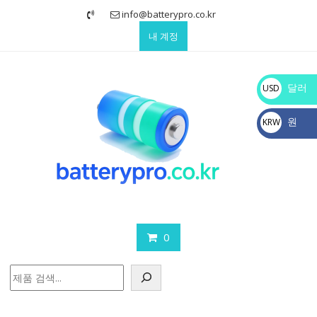
Skip
info@batterypro.co.kr
to
내 계정
content
달러
USD
$
원
KRW
₩
0
검
색