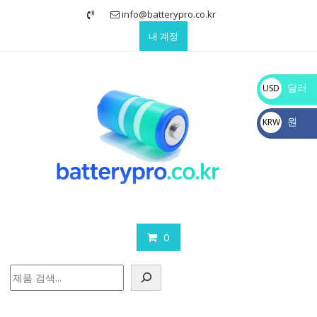
Skip
info@batterypro.co.kr
to
내 계정
content
달러
USD
$
원
KRW
₩
0
검
색