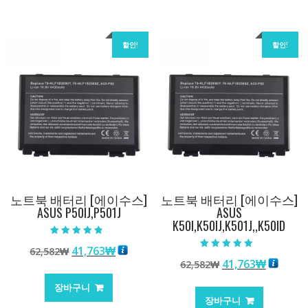
62,582₩
41,763₩
할인!
할인!
노트북 배터리 [에이수스]
노트북 배터리 [에이수스]
ASUS P50IJ,P501J
ASUS
K50I,K50IJ,K501J,,K50ID
5 중에서
원
현
41,763
₩
62,582
₩
4.50
5 중에서
로 평가됨
원
현
41,763
₩
래
재
62,582
₩
5.00
로 평가됨
래
재
가
가
장바구니
가
가
격:
격:
장바구니