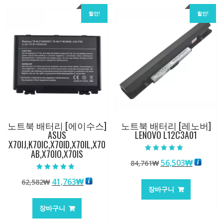
할인!
할인!
노트북 배터리 [에이수스]
노트북 배터리 [레노버]
ASUS
LENOVO L12C3A01
X70IJ,K70IC,X70ID,X70IL,X70
AB,X70IO,X70IS
5 중에서
원
현
56,503
₩
84,761
₩
4.50
로 평가됨
래
재
5 중에서
원
현
41,763
₩
62,582
₩
5.00
가
가
로 평가됨
장바구니
래
재
격:
격:
가
가
84,761₩
56,503
장바구니
격:
격: