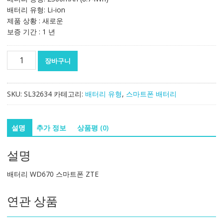
배터리 유형: Li-ion
제품 상황 : 새로운
보증 기간 : 1 년
정
장바구니
품
배
터
SKU:
SL32634
카테고리:
배터리 유형
,
스마트폰 배터리
리
WD670
스
설명
추가 정보
상품평 (0)
마
트
설명
폰
ZTE
배터리 WD670 스마트폰 ZTE
수
량
연관 상품