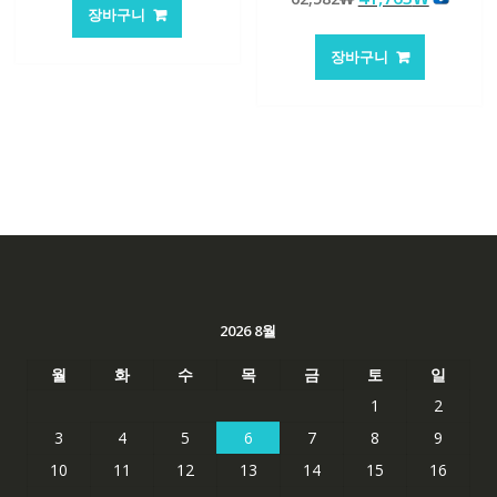
가
가
로 평가됨
장바구니
래
재
격:
격:
가
가
62,582₩
41,763₩
장바구니
격:
격:
62,582₩
41,763
2026 8월
월
화
수
목
금
토
일
1
2
3
4
5
6
7
8
9
10
11
12
13
14
15
16