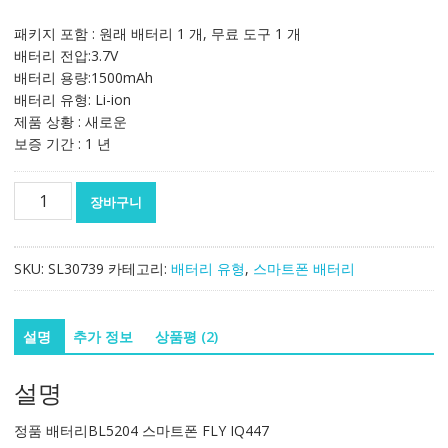
래
재
가
가
패키지 포함 : 원래 배터리 1 개, 무료 도구 1 개
격:
격:
배터리 전압:3.7V
34,324₩
22,929₩
배터리 용량:1500mAh
배터리 유형: Li-ion
제품 상황 : 새로운
보증 기간 : 1 년
정
장바구니
품
배
터
SKU:
SL30739
카테고리:
배터리 유형
,
스마트폰 배터리
리
BL5204
스
설명
추가 정보
상품평 (2)
마
트
설명
폰
FLY
정품 배터리BL5204 스마트폰 FLY IQ447
IQ447