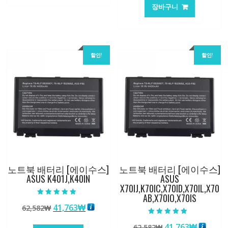
147,176₩
86,635₩
가
가
장바구니
격:
격:
62,582₩
41,763
할인!
할인!
노트북 배터리 [에이수스]
노트북 배터리 [에이수스]
ASUS K401J,K40IN
ASUS
X70IJ,K70IC,X70ID,X70IL,X70
AB,X70IO,X70IS
5 중에서
원
현
41,763
₩
62,582
₩
5.00
로 평가됨
래
재
5 중에서
원
현
41,763
₩
62,582
₩
5.00