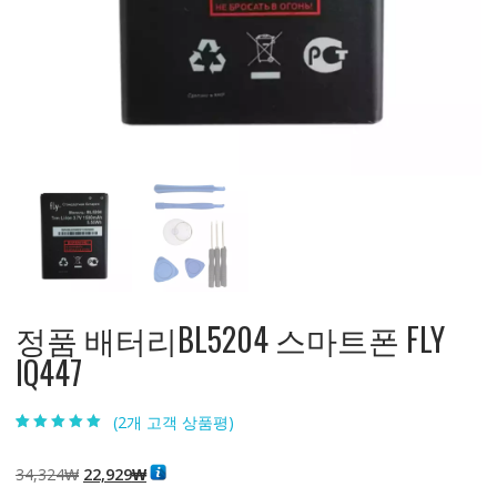
정품 배터리BL5204 스마트폰 FLY
IQ447
(
2
개 고객 상품평)
5.00
2
개 고객 평
가를 기준으로
5점 만점에
점
원
현
34,324
₩
22,929
₩
으로 평가됨