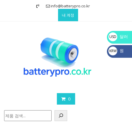
Skip
info@batterypro.co.kr
to
내 계정
content
달러
USD
$
원
KRW
₩
0
검
색