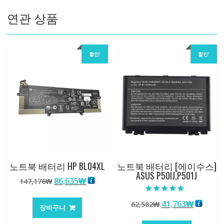
수
연관 상품
량
할인!
할인!
노트북 배터리 HP BL04XL
노트북 배터리 [에이수스]
ASUS P50IJ,P501J
원
현
86,635
₩
147,176
₩
래
재
5 중에서
가
가
원
현
41,763
₩
62,582
₩
4.50
장바구니
로 평가됨
격:
격:
래
재