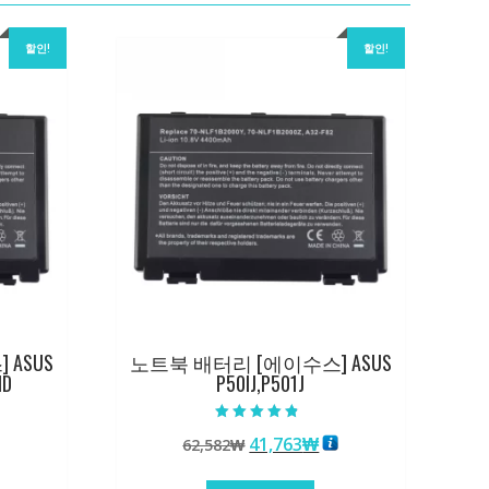
할인!
할인!
ASUS
노트북 배터리 [에이수스] ASUS
ID
P50IJ,P501J
5 중에서
원
현
41,763
₩
62,582
₩
4.50
로 평가됨
래
재