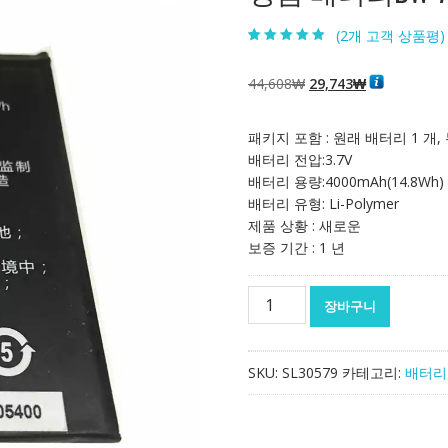
(
2
개 고객 상품평)
4.50
2
개 고객
평가를 기준
으로 5점 만
원
현
44,608
₩
29,743
₩
점에
점으로
평가됨
래
재
가
가
패키지 포함 : 원래 배터리 1 개,
격:
격:
배터리 전압:3.7V
44,608₩
29,743₩
배터리 용량:4000mAh(14.8Wh)
배터리 유형: Li-Polymer
제품 상황 : 새로운
보증 기간 : 1 년
정
장바구니
품
배
터
SKU:
SL30579
카테고리:
배터리
리
BW-
70