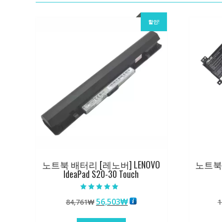
할인!
노트북 배터리 [레노버] LENOVO
노트북 
IdeaPad S20-30 Touch
5 중에서
원
현
56,503
₩
84,761
₩
1
5.00
로 평가됨
래
재