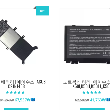
할인!
배터리 [에이수스] ASUS
노트북 배터리 [에이수스] 
C21N1408
K50I,K50IJ,K501J,,K50
5 중에서
5 중에서
원
현
원
현
67,537
₩
41,763
₩
01,249
₩
62,582
₩
4.50
5.00
로 평가됨
로 평가됨
래
재
래
재