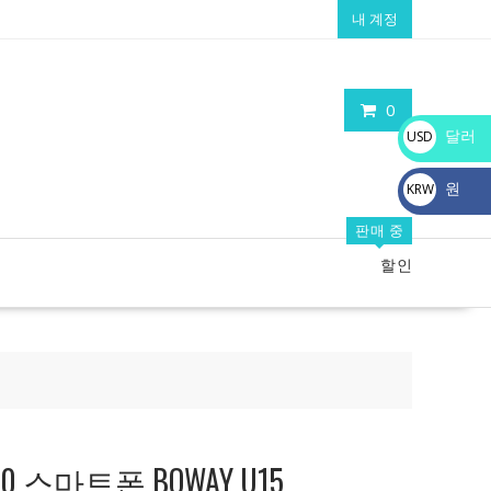
내 계정
0
달러
USD
$
원
KRW
₩
판매 중
할인
 스마트폰 BOWAY U15