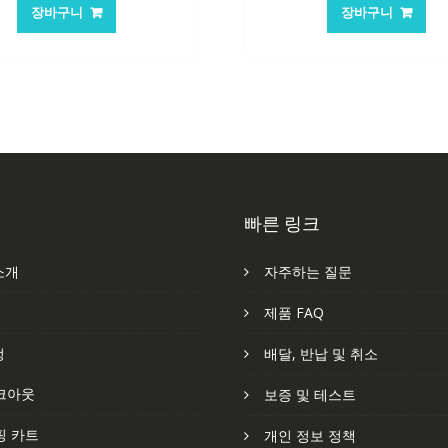
가
가
가
가
장바구니
장바구니
격:
격:
격:
격
101,249₩
67,537₩
62,582₩
41
빠른 링크
소개
자주하는 질문
처
제품 FAQ
정
배달, 반납 및 취소
크아웃
보증 및 테스트
핑 카트
개인 정보 정책