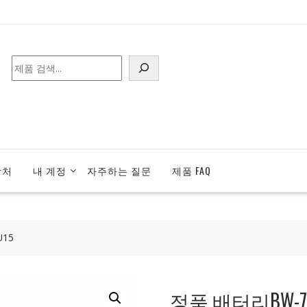
검
색
락처
내 계정
자주하는 질문
제품 FAQ
15
정품 배터리BW-70