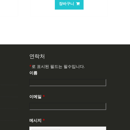
가
가
장바구니
:
격:
격:
,763₩
62,582₩
41,763₩
연락처
*
로 표시된 필드는 필수입니다.
이름
이메일
*
메시지
*