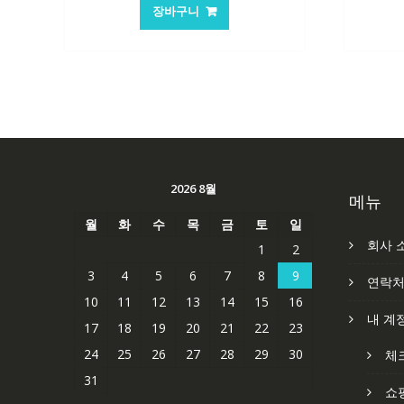
가
가
장바구니
격:
격:
84,761₩
56,503₩
2026 8월
메뉴
월
화
수
목
금
토
일
회사 
1
2
3
4
5
6
7
8
9
연락
10
11
12
13
14
15
16
내 계
17
18
19
20
21
22
23
24
25
26
27
28
29
30
체
31
쇼