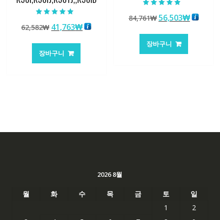
5 중에서
원
현
56,503
₩
84,761
₩
4.50
5 중에서
로 평가됨
원
현
41,763
₩
62,582
₩
래
재
5.00
로 평가됨
래
재
가
가
장바구니
가
가
격:
격:
장바구니
격:
격:
84,761₩
56,503
62,582₩
41,763₩
2026 8월
월
화
수
목
금
토
일
1
2