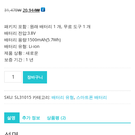
4.50
2
개 고객
평가를 기준
으로 5점 만
원
현
31,478
₩
20,944
₩
점에
점으로
평가됨
래
재
가
가
패키지 포함 : 원래 배터리 1 개, 무료 도구 1 개
격:
격:
배터리 전압:3.8V
31,478₩
20,944₩
배터리 용량:1500mAh(5.7Wh)
배터리 유형: Li-ion
제품 상황 : 새로운
보증 기간 : 1 년
정
장바구니
품
배
터
SKU:
SL31015
카테고리:
배터리 유형
,
스마트폰 배터리
리
TLi015M1
스
설명
추가 정보
상품평 (2)
마
트
설명
폰