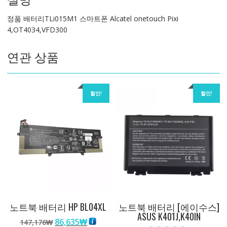
Alcatel
정품 배터리TLi015M1 스마트폰 Alcatel onetouch Pixi
onetouch
4,OT4034,VFD300
Pixi
4,OT4034,VFD300
연관 상품
수
량
할인!
할인!
노트북 배터리 HP BL04XL
노트북 배터리 [에이수스]
ASUS K401J,K40IN
원
현
86,635
₩
147,176
₩