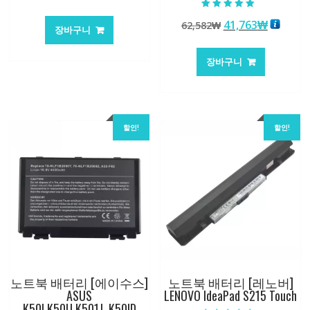
래
재
5 중에서
가
가
원
현
41,763
₩
62,582
₩
5.00
장바구니
로 평가됨
격:
격:
래
재
147,176₩
86,635₩
가
가
장바구니
격:
격:
62,582₩
41,763
할인!
할인!
노트북 배터리 [에이수스]
노트북 배터리 [레노버]
ASUS
LENOVO IdeaPad S215 Touch
K50I,K50IJ,K501J,,K50ID