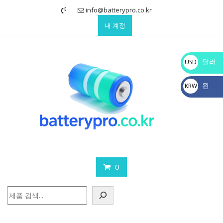
Skip
info@batterypro.co.kr
to
내 계정
content
달러
USD
$
원
KRW
₩
0
검
색