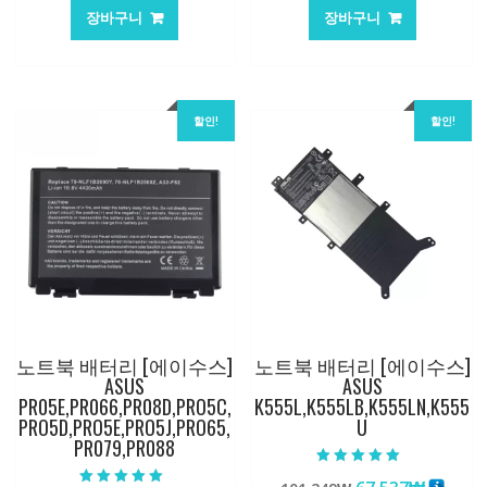
가
가
가
가
장바구니
장바구니
격:
격:
격:
격:
62,582₩
41,763₩
62,582₩
41,763
할인!
할인!
노트북 배터리 [에이수스]
노트북 배터리 [에이수스]
ASUS
ASUS
PR05E,PR066,PR08D,PRO5C,
K555L,K555LB,K555LN,K555
PRO5D,PRO5E,PRO5J,PRO65,
U
PR079,PR088
5 중에서
5.00