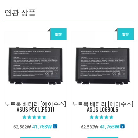
3
연관 상품
(8.0")
수
량
할인!
할인!
노트북 배터리 [에이수스]
노트북 배터리 [에이수스]
ASUS P50IJ,P501J
ASUS L0690L6
5 중에서
5 중에서
원
현
원
현
41,763
₩
41,763
₩
62,582
₩
62,582
₩
4.50
4.50
로 평가됨
로 평가됨
래
재
래
재