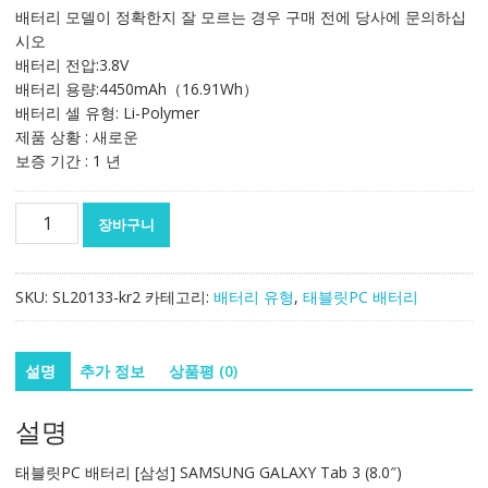
가
가
배터리 모델이 정확한지 잘 모르는 경우 구매 전에 당사에 문의하십
격:
격:
시오
46,718₩
31,228₩
배터리 전압:3.8V
배터리 용량:4450mAh（16.91Wh）
배터리 셀 유형: Li-Polymer
제품 상황 : 새로운
보증 기간 : 1 년
태
장바구니
블
릿
PC
SKU:
SL20133-kr2
카테고리:
배터리 유형
,
태블릿PC 배터리
배
터
리
설명
추가 정보
상품평 (0)
[삼
성]
설명
SAMSUNG
GALAXY
태블릿PC 배터리 [삼성] SAMSUNG GALAXY Tab 3 (8.0″)
Tab