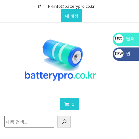
Skip
info@batterypro.co.kr
to
내 계정
content
달러
USD
$
원
KRW
₩
0
검
색