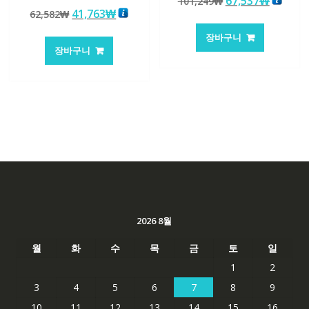
원
현
67,537
₩
101,249
₩
5 중에서
로 평가됨
원
현
41,763
₩
62,582
₩
래
재
5.00
로 평가됨
래
재
가
가
장바구니
가
가
격:
격:
장바구니
격:
격:
101,249₩
67,537
62,582₩
41,763₩
2026 8월
월
화
수
목
금
토
일
1
2
3
4
5
6
7
8
9
10
11
12
13
14
15
16