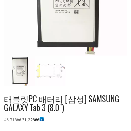
태블릿PC 배터리 [삼성] SAMSUNG
GALAXY Tab 3 (8.0″)
원
현
46,718
₩
31,228
₩
래
재