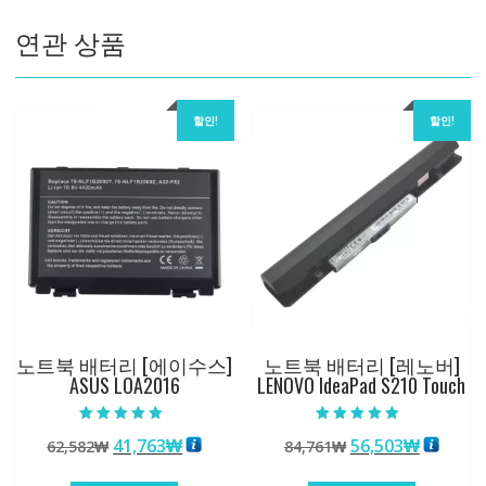
E
연관 상품
9.6
수
량
할인!
할인!
노트북 배터리 [에이수스]
노트북 배터리 [레노버]
ASUS LOA2016
LENOVO IdeaPad S210 Touch
5 중에서
5 중에서
원
현
원
현
41,763
₩
56,503
₩
62,582
₩
84,761
₩
5.00
5.00
로 평가됨
로 평가됨
래
재
래
재