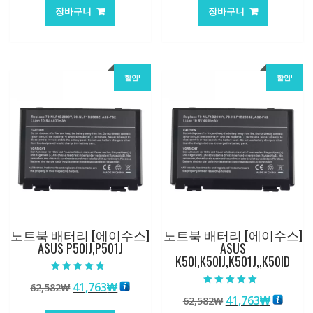
가
가
가
가
장바구니
장바구니
격:
격:
격:
격:
62,582₩
41,763₩
84,761₩
56,503
할인!
할인!
노트북 배터리 [에이수스]
노트북 배터리 [에이수스]
ASUS P50IJ,P501J
ASUS
K50I,K50IJ,K501J,,K50ID
5 중에서
원
현
41,763
₩
62,582
₩
4.50
5 중에서
로 평가됨
원
현
41,763
₩
래
재
62,582
₩
5.00
로 평가됨