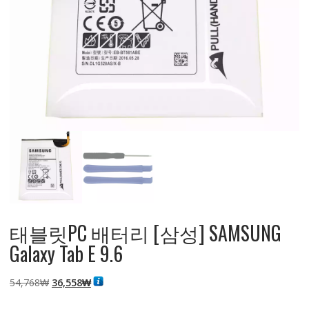
태블릿PC 배터리 [삼성] SAMSUNG
Galaxy Tab E 9.6
원
현
54,768
₩
36,558
₩
래
재