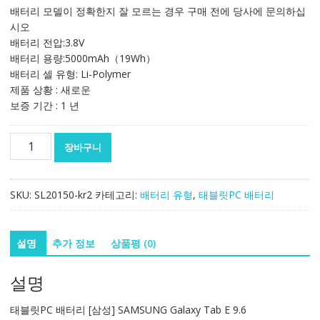
가
가
배터리 모델이 정확한지 잘 모르는 경우 구매 전에 당사에 문의하십
격:
격:
시오
54,768₩
36,558₩
배터리 전압:3.8V
배터리 용량:5000mAh（19Wh）
배터리 셀 유형: Li-Polymer
제품 상황 : 새로운
보증 기간 : 1 년
태
장바구니
블
릿
PC
SKU:
SL20150-kr2
카테고리:
배터리 유형
,
태블릿PC 배터리
배
터
리
설명
추가 정보
상품평 (0)
[삼
성]
설명
SAMSUNG
Galaxy
태블릿PC 배터리 [삼성] SAMSUNG Galaxy Tab E 9.6
Tab