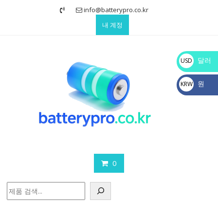
Skip
info@batterypro.co.kr
to
내 계정
content
달러
USD
$
원
KRW
₩
0
검
색