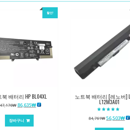
할인!
북 배터리 HP BL04XL
노트북 배터리 [레노버] L
L12M3A01
원
현
86,635
₩
47,176
₩
래
재
5 중에서
가
가
원
현
56,503
₩
84,761
₩
5.00
장바구니
로 평가됨
격:
격:
래
재