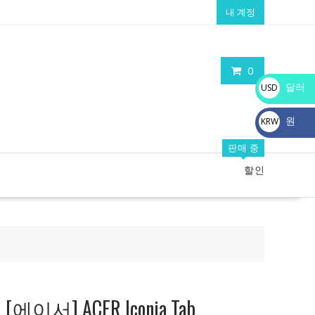
내 계정
0
달러
USD
$
원
KRW
₩
판매 중
할인
이서] ACER Iconia Tab