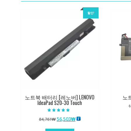
할인!
노트북 배터리 [레노버] LENOVO
노트
IdeaPad S20-30 Touch
1
5 중에서
원
현
56,503
₩
84,761
₩
5.00
로 평가됨
래
재