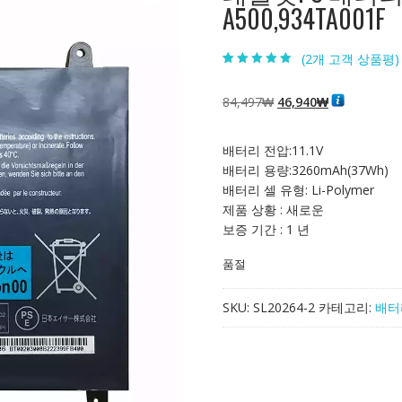
A500,934TA001F
(
2
개 고객 상품평)
5.00
2
개 고객 평
가를 기준으로
5점 만점에
점
원
현
84,497
₩
46,940
₩
으로 평가됨
래
재
가
가
배터리 전압:11.1V
격:
격:
배터리 용량:3260mAh(37Wh)
84,497₩
46,940₩
배터리 셀 유형: Li-Polymer
제품 상황 : 새로운
보증 기간 : 1 년
품절
SKU:
SL20264-2
카테고리:
배터