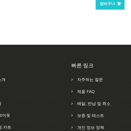
147,176₩
86,635₩
가
가
장바구니
격:
격
84,761₩
56
빠른 링크
소개
자주하는 질문
처
제품 FAQ
정
배달, 반납 및 취소
크아웃
보증 및 테스트
핑 카트
개인 정보 정책