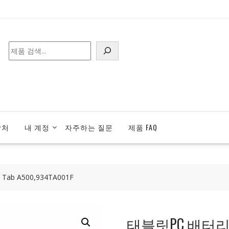
검
색
락처
내 계정
자주하는 질문
제품 FAQ
Tab A500,934TA001F
태블릿PC 배터리 [에