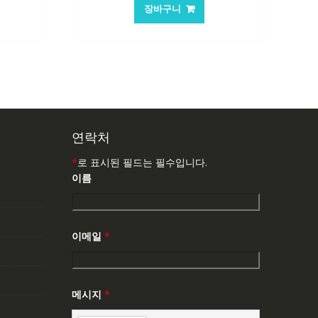
가
가
장바구니
:
격:
격:
,503₩
101,249₩
67,537₩
연락처
*
로 표시된 필드는 필수입니다.
이름
이메일
*
메시지
*