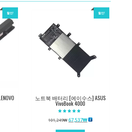
할인!
할인!
ENOVO
노트북 배터리 [에이수스] ASUS
VivoBook 4000
5 중에서
원
현
67,537
₩
101,249
₩
5.00
로 평가됨
래
재