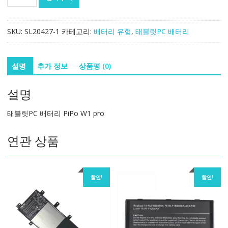
블
릿
PC
SKU:
SL20427-1
카테고리:
배터리 유형
,
태블릿PC 배터리
배
터
리
설명
추가 정보
상품평 (0)
PiPo
W1
설명
pro
수
태블릿PC 배터리 PiPo W1 pro
량
연관 상품
할인!
할인!