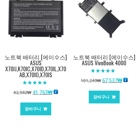
노트북 배터리 [에이수스]
노트북 배터리 [에이수스]
ASUS
ASUS VivoBook 4000
X70IJ,K70IC,X70ID,X70IL,X70
AB,X70IO,X70IS
5 중에서
원
현
67,537
₩
101,249
₩
5.00
로 평가됨
래
재
5 중에서
원
현
41,763
₩
62,582
₩
5.00
가
가
로 평가됨
장바구니
래
재
격:
격:
가
가
101,249₩
67,537
장바구니
격:
격:
62,582₩
41,763₩