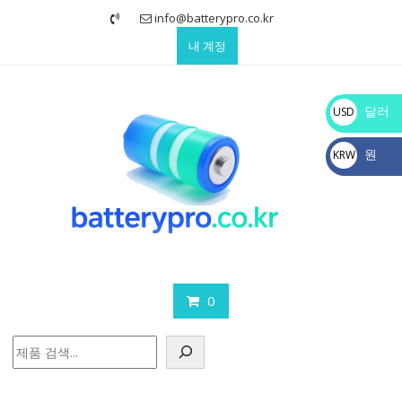
Skip
info@batterypro.co.kr
to
내 계정
content
달러
USD
$
원
KRW
₩
0
검
색