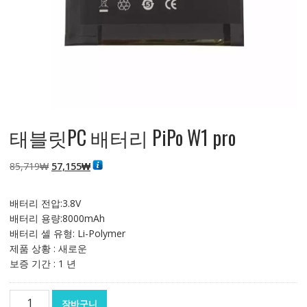
태블릿PC 배터리 PiPo W1 pro
원
현
85,719
₩
57,155
₩
래
재
가
가
배터리 전압:3.8V
격:
격:
배터리 용량:8000mAh
85,719₩
57,155₩
배터리 셀 유형: Li-Polymer
제품 상황 : 새로운
보증 기간 : 1 년
태
장바구니