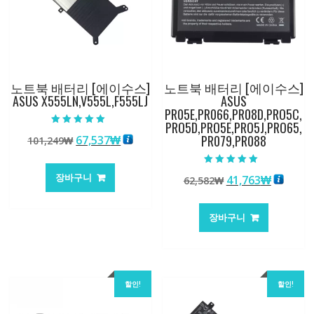
노트북 배터리 [에이수스]
노트북 배터리 [에이수스]
ASUS X555LN,V555L,F555LJ
ASUS
PR05E,PR066,PR08D,PRO5C,
PRO5D,PRO5E,PRO5J,PRO65,
5 중에서
PR079,PR088
원
현
67,537
₩
101,249
₩
5.00
로 평가됨
래
재
가
가
5 중에서
장바구니
원
현
41,763
₩
62,582
₩
5.00
격:
격:
로 평가됨
래
재
101,249₩
67,537₩
가
가
장바구니
격:
격:
62,582₩
41,763
할인!
할인!