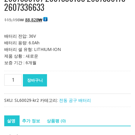
2607336633
원
현
115,198
₩
88,828
₩
래
재
가
가
배터리 전압: 36V
격:
격:
배터리 용량: 6.0Ah
115,198₩
88,828₩
배터리 셀 유형: LITHIUM-ION
제품 상황 : 새로운
보증 기간 : 6개월
36V
장바구니
6.0Ah
대
체
SKU:
SL60029-kr2
카테고리:
전동 공구 배터리
배
터
리
설명
추가 정보
상품평 (0)
호
환