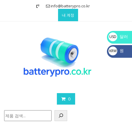
Skip
info@batterypro.co.kr
to
내 계정
content
달러
USD
$
원
KRW
₩
0
검
색